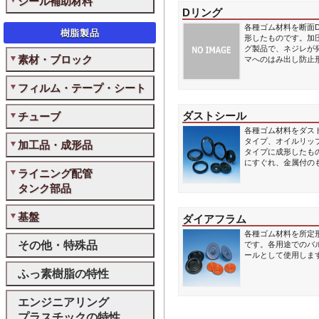
シール補助材料
Dリング
各種ゴム材料を断面
樹脂製品
形したものです。加
グ製品で、ネジレが
素材・ブロック
マへのはみ出し防止
フィルム・テープ・シート
ダストシール
チューブ
各種ゴム材料をダス
タイプ、オイルリッ
加工品・成形品
タイプに成形したも
にすぐれ、金属付の
ライニング配管
タンク部品
基盤
ダイアフラム
各種ゴム材料を所定
その他・特殊品
です。各用途でのバ
ールとして使用しま
ふっ素樹脂の特性
エンジニアリング
プラスチックの特性