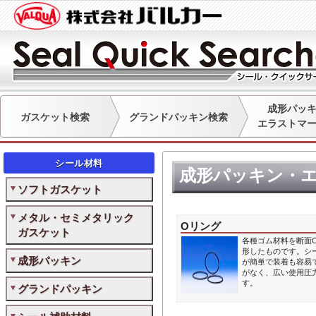
成形パッ
ガスケット検索
グランドパッキン検索
エラストマ
シール材料
成形パッキン・
ソフトガスケット
メタル・セミメタリック
Oリング
ガスケット
各種ゴム材料を断面
形したものです。シ
成形パッキン
が簡単で装着も容易
がなく、広い使用圧
す。
グランドパッキン