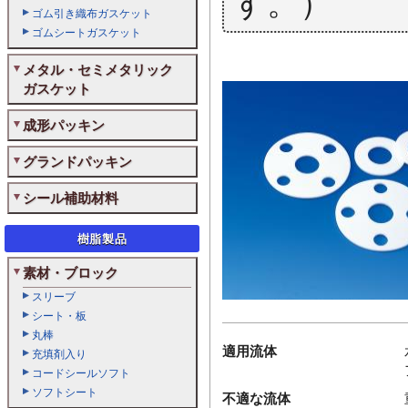
す。）
ゴム引き織布ガスケット
ゴムシートガスケット
メタル・セミメタリック
ガスケット
成形パッキン
グランドパッキン
シール補助材料
樹脂製品
素材・ブロック
スリーブ
シート・板
丸棒
適用流体
充填剤入り
コードシールソフト
ソフトシート
不適な流体