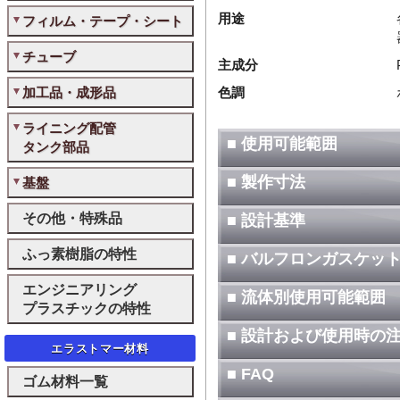
用途
フィルム・テープ・シート
チューブ
主成分
加工品・成形品
色調
ライニング配管
■ 使用可能範囲
タンク部品
■ 製作寸法
基盤
その他・特殊品
■ 設計基準
ふっ素樹脂の特性
■ バルフロンガスケッ
エンジニアリング
■ 流体別使用可能範囲
プラスチックの特性
■ 設計および使用時の
エラストマー材料
■ FAQ
ゴム材料一覧