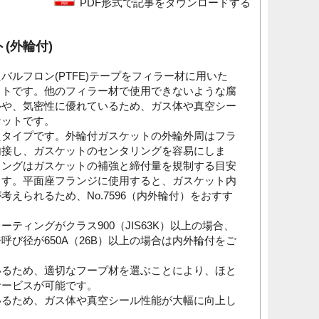
PDF形式で記事をダウンロードする
(外輪付)
バルフロン(PTFE)テープをフィラー材に用いた
ットです。他のフィラー材で使用できないような腐
ルや、気密性に優れているため、ガス体や真空シー
ケットです。
たタイプです。外輪付ガスケットの外輪外周はフラ
内接し、ガスケットのセンタリングを容易にしま
リングはガスケットの補強と締付量を規制する目安
ます。平面座フランジに使用すると、ガスケット内
考えられるため、No.7596（内外輪付）をおすす
ーティングがクラス900（JIS63K）以上の場合、
呼び径が650A（26B）以上の場合は内外輪付をご
いるため、適切なフープ材を選ぶことにより、ほと
サービスが可能です。
いるため、ガス体や真空シール性能が大幅に向上し