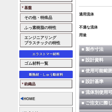
基盤
適用流体
その他・特殊品
不適な流体
ふっ素樹脂の特性
用途
エンジニアリング
プラスチックの特性
■ 製作寸法
エラストマー材料
■ 設計資料
ゴム材料一覧
■ 使用可能範
断熱材・しゅう動材料
■ 設計基準
紡織品
■ 流体別使用
◀
HOME
■ ご注文に際