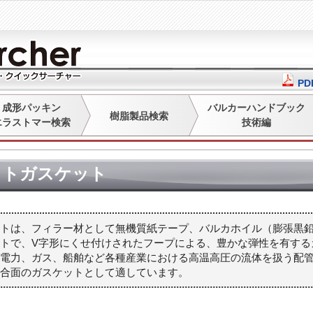
P
成形パッキン
バルカーハンドブック
樹脂製品検索
エラストマー検索
技術編
イトガスケット
トは、フィラー材として無機質紙テープ、バルカホイル（膨張黒鉛
トで、V字形にくせ付けされたフープによる、豊かな弾性を有する
、電力、ガス、船舶など各種産業における高温高圧の流体を扱う配
接合面のガスケットとして適しています。