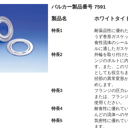
バルカー製品番号
7591
製品名
ホワイトタイト
特長1
耐薬品性に優れた
うず巻形ガスケ
食性流体のシー
ルに適したガス
特長2
外輪を取り付け
ンジのボルトに
す。また、この
としても役立ち
径部の異常変形が
めします。
特長3
フランジの圧力レ
または、フランジ
使用ください。
特長4
耐食性に優れて
んどの流体への
特長5
気密性に優れて
ます。