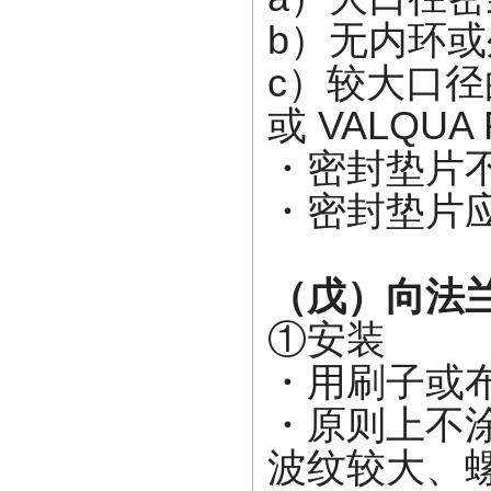
b）无内环
c）较大口径
或 VALQUA 
・密封垫片
・密封垫片
（戊）向法
①安装
・用刷子或
・原则上不
波纹较大、