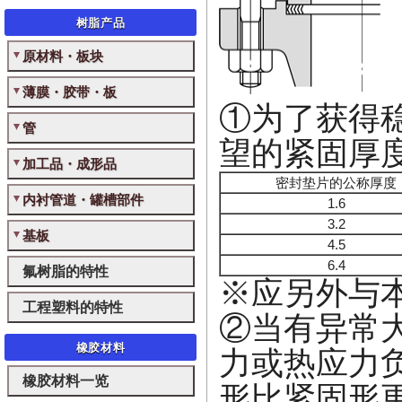
树脂产品
原材料・板块
薄膜・胶带・板
①为了获得
管
望的紧固厚
加工品・成形品
密封垫片的公称厚度
内衬管道・罐槽部件
1.6
3.2
基板
4.5
6.4
氟树脂的特性
※应另外与
工程塑料的特性
②当有异常
橡胶材料
力或热应力
橡胶材料一览
形比紧固形