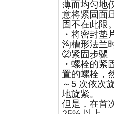
薄而均匀地
意将紧固面压
固不在此限
・将密封垫
沟槽形法兰
②紧固步骤
・螺栓的紧固
置的螺栓，
～5 次依
地旋紧。
但是，在首
25% 以上。