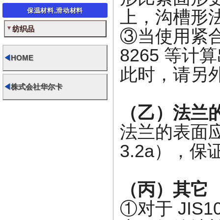
保温材料,滑动材料
上，沟槽形
纺织品
③当使用紧合
8265 等
◀
HOME
此时，请另
◀
株式会社华尔卡
（乙）法兰
法兰的表面应
3.2a），
（丙）其它
①对于 JIS1