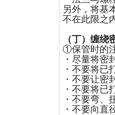
另外，将基
不在此限之
（丁）缠绕
①保管时的
・尽量将密
・不要将已
・不要让密
・不要将已
・不要弯、
・不要向直