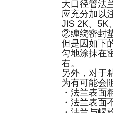
大口径管法
应充分加以注
JIS 2K
②缠绕密封
但是因如下
匀地涂抹在密
右。
另外，对于
为有可能会
・法兰表面
・法兰表面
・法兰与螺