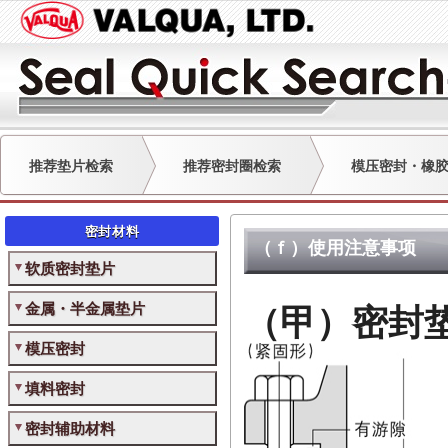
推荐垫片检索
推荐密封圈检索
模压密封・橡
密封材料
（ｆ）使用注意事项
软质密封垫片
金属・半金属垫片
（甲）密封
模压密封
填料密封
密封辅助材料