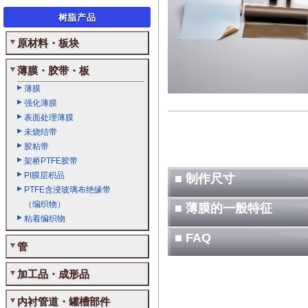
树脂产品
原材料・板块
薄膜・胶带・板
薄膜
强化薄膜
表面处理薄膜
未烧结带
胶粘带
架桥PTFE胶带
PI膜层积品
■ 制作尺寸
PTFE含浸玻璃布绝缘带
（编织物）
■ 薄膜的一般特征
粘着编织物
■ FAQ
管
加工品・成形品
内衬管道・罐槽部件