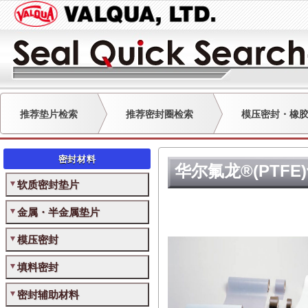
推荐垫片检索
推荐密封圈检索
模压密封・橡
密封材料
华尔氟龙®(PTFE
软质密封垫片
金属・半金属垫片
模压密封
填料密封
密封辅助材料