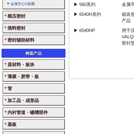
金属空心O形圈
▶
560系列
金属
▶
6540H系列
锯齿形
模压密封
产品
填料密封
▶
6540HP
用于
VAL
密封辅助材料
密封
树脂产品
原材料・板块
薄膜・胶带・板
管
加工品・成形品
内衬管道・罐槽部件
基板