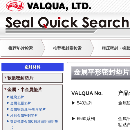
推荐垫片检索
推荐密封圈检索
模压密封・橡
密封材料
金属平形密封垫片
软质密封垫片
金属・半金属垫片
VALQUA No.
产品
缠绕垫片
▶
540系列
金属
金属包覆垫片
金属锯齿形/平坦形垫片
环形金属密封垫片
▶
6560系列
金属平
夹谠弹簧金属C形环密封密封垫
粘贴
片