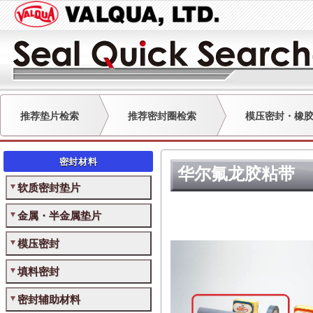
推荐垫片检索
推荐密封圈检索
模压密封・橡
密封材料
华尔氟龙胶粘带
软质密封垫片
金属・半金属垫片
模压密封
填料密封
密封辅助材料