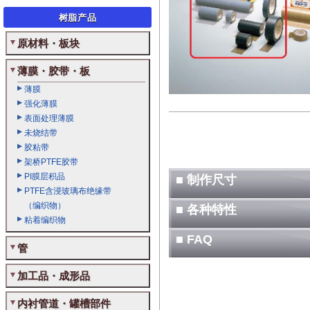
树脂产品
原材料・板块
薄膜・胶带・板
薄膜
强化薄膜
表面处理薄膜
未烧结带
胶粘带
架桥PTFE胶带
PI膜层积品
■ 制作尺寸
PTFE含浸玻璃布绝缘带
（编织物）
■ 各种特性
粘着编织物
■ FAQ
管
加工品・成形品
内衬管道・罐槽部件